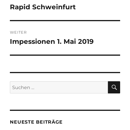
Rapid Schweinfurt
Vorheriger
Beitrag:
WEITER
Impessionen 1. Mai 2019
Nächster
Beitrag:
SU
Suchen
nach:
NEUESTE BEITRÄGE