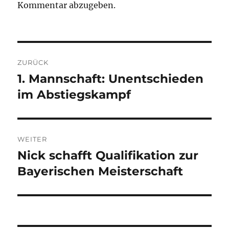
Kommentar abzugeben.
Beitragsnavigation
ZURÜCK
1. Mannschaft: Unentschieden
Vorheriger
Beitrag:
im Abstiegskampf
WEITER
Nick schafft Qualifikation zur
Nächster
Beitrag:
Bayerischen Meisterschaft