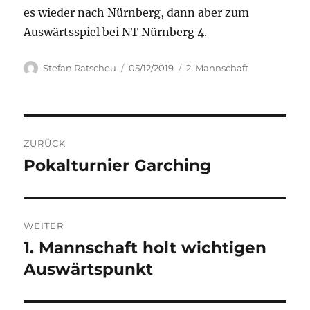
es wieder nach Nürnberg, dann aber zum
Auswärtsspiel bei NT Nürnberg 4.
Autor
Veröffentlicht
Kategorien
Stefan Ratscheu
05/12/2019
2. Mannschaft
am
Beitragsnavigation
ZURÜCK
Pokalturnier Garching
Vorheriger
Beitrag:
WEITER
1. Mannschaft holt wichtigen
Nächster
Beitrag:
Auswärtspunkt