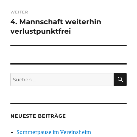
WEITER
4. Mannschaft weiterhin
Nächster
Beitrag:
verlustpunktfrei
SU
Suchen
nach:
NEUESTE BEITRÄGE
Sommerpause im Vereinsheim