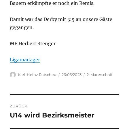
Bauern erkämpfte er noch ein Remis.
Damit war das Derby mit 3:5 an unsere Gäste
gegangen.
MF Herbert Stenger
Ligamanager
Autor
Veröffentlicht
Kategorien
Karl-Heinz Ratscheu
26/03/2023
2. Mannschaft
am
Beitragsnavigation
ZURÜCK
U14 wird Bezirksmeister
Vorheriger
Beitrag: