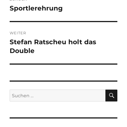
Sportlerehrung
Vorheriger
Beitrag:
WEITER
Stefan Ratscheu holt das
Nächster
Beitrag:
Double
SU
Suchen
nach: