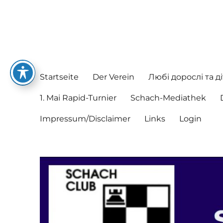
Schachclub Postbauer-He
Hier spielen nette Leute Schach
Startseite
Der Verein
Любі дорослі та ді
1. Mai Rapid-Turnier
Schach-Mediathek
Impressum/Disclaimer
Links
Login