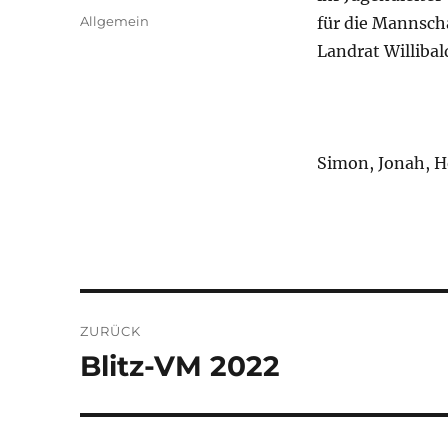
am
Kategorien
Allgemein
für die Mannsch
Landrat Willibal
Simon, Jonah, H
Beitragsnavigation
ZURÜCK
Blitz-VM 2022
Vorheriger
Beitrag: