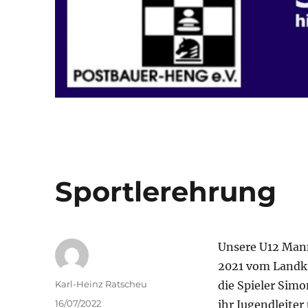
Sportlerehrung
Unsere U12 Manns
2021 vom Landkr
Autor
Karl-Heinz Ratscheu
die Spieler Simo
Veröffentlicht
16/07/2022
ihr Jugendleite