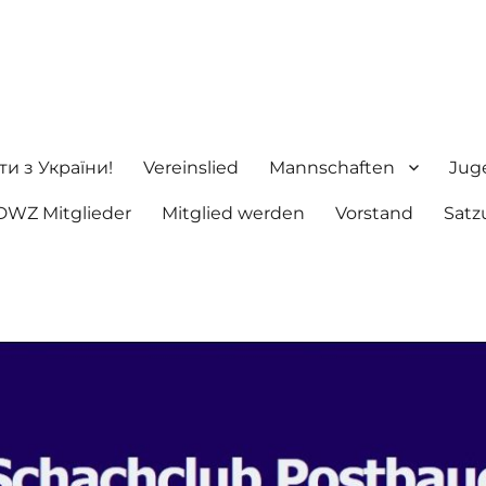
ng e.V.
ти з України!
Vereinslied
Mannschaften
Jug
DWZ Mitglieder
Mitglied werden
Vorstand
Satz