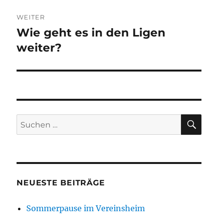
WEITER
Wie geht es in den Ligen
Nächster
Beitrag:
weiter?
SU
Suchen
nach:
NEUESTE BEITRÄGE
Sommerpause im Vereinsheim