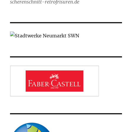
scherenschnitt-retrofrisuren.de