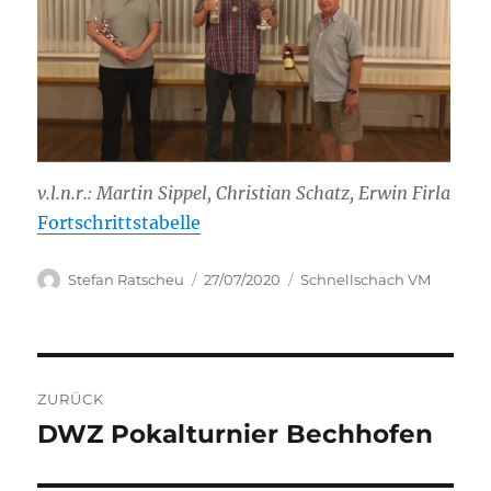
v.l.n.r.: Martin Sippel, Christian Schatz, Erwin Firla
Fortschrittstabelle
Autor
Veröffentlicht
Kategorien
Stefan Ratscheu
27/07/2020
Schnellschach VM
am
Beitragsnavigation
ZURÜCK
DWZ Pokalturnier Bechhofen
Vorheriger
Beitrag: