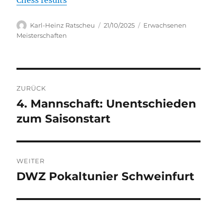
Autor
Veröffentlicht
Kategorien
Karl-Heinz Ratscheu
21/10/2025
Erwachsenen
am
Meisterschaften
Beitragsnavigation
ZURÜCK
4. Mannschaft: Unentschieden
Vorheriger
Beitrag:
zum Saisonstart
WEITER
DWZ Pokaltunier Schweinfurt
Nächster
Beitrag: