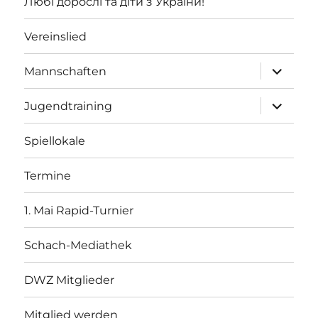
Любі дорослі та діти з України!
Vereinslied
Unterme
Mannschaften
öffnen
Unterme
Jugendtraining
öffnen
Spiellokale
Termine
1. Mai Rapid-Turnier
Schach-Mediathek
DWZ Mitglieder
Mitglied werden