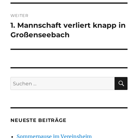
WEITER
1. Mannschaft verliert knapp in
Nächster
Beitrag:
Großenseebach
SU
Suchen
nach:
NEUESTE BEITRÄGE
Sommerpause im Vereinsheim