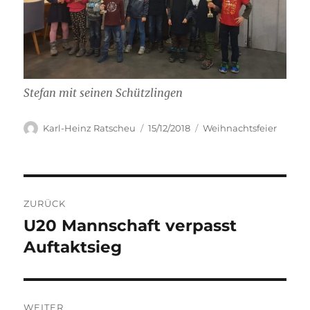
Stefan mit seinen Schützlingen
Autor
Veröffentlicht
Kategorien
Karl-Heinz Ratscheu
15/12/2018
Weihnachtsfeier
am
Beitragsnavigation
ZURÜCK
U20 Mannschaft verpasst
Vorheriger
Beitrag:
Auftaktsieg
WEITER