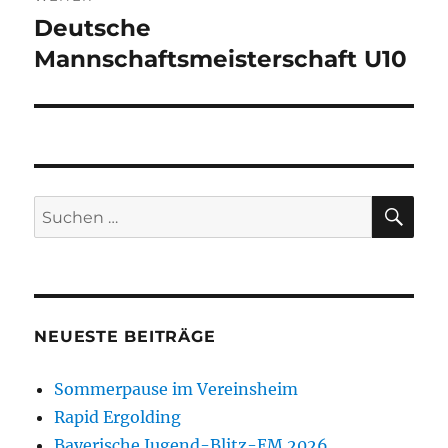
Deutsche
Nächster
Beitrag:
Mannschaftsmeisterschaft U10
SU
Suchen
nach:
NEUESTE BEITRÄGE
Sommerpause im Vereinsheim
Rapid Ergolding
Bayerische Jugend-Blitz-EM 2026