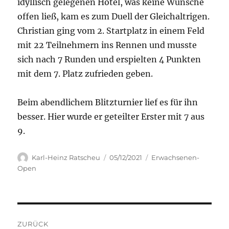
idyllisch gelegenen Hotel, was keine Wünsche
offen ließ, kam es zum Duell der Gleichaltrigen.
Christian ging vom 2. Startplatz in einem Feld
mit 22 Teilnehmern ins Rennen und musste
sich nach 7 Runden und erspielten 4 Punkten
mit dem 7. Platz zufrieden geben.
Beim abendlichem Blitzturnier lief es für ihn
besser. Hier wurde er geteilter Erster mit 7 aus
9.
Autor
Veröffentlicht
Kategorien
Karl-Heinz Ratscheu
05/12/2021
Erwachsenen-
am
Open
Beitragsnavigation
ZURÜCK