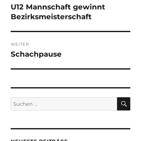
U12 Mannschaft gewinnt
Vorheriger
Beitrag:
Bezirksmeisterschaft
WEITER
Schachpause
Nächster
Beitrag:
SU
Suchen
nach: