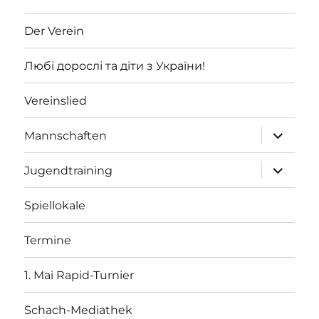
Der Verein
Любі дорослі та діти з України!
Vereinslied
Unterme
Mannschaften
öffnen
Unterme
Jugendtraining
öffnen
Spiellokale
Termine
1. Mai Rapid-Turnier
Schach-Mediathek