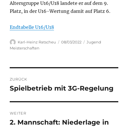
Altersgruppe U16/U18 landete er auf dem 9.
Platz, in der U16-Wertung damit auf Platz 6.
Endtabelle U16/U18
Autor
Veröffentlicht
Kategorien
Karl-Heinz Ratscheu
08/03/2022
Jugend
am
Meisterschaften
Beitragsnavigation
ZURÜCK
Spielbetrieb mit 3G-Regelung
Vorheriger
Beitrag:
WEITER
2. Mannschaft: Niederlage in
Nächster