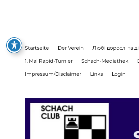
Schachclub Postbauer-He
Hier spielen nette Leute Schach
Startseite
Der Verein
Любі дорослі та ді
1. Mai Rapid-Turnier
Schach-Mediathek
Impressum/Disclaimer
Links
Login