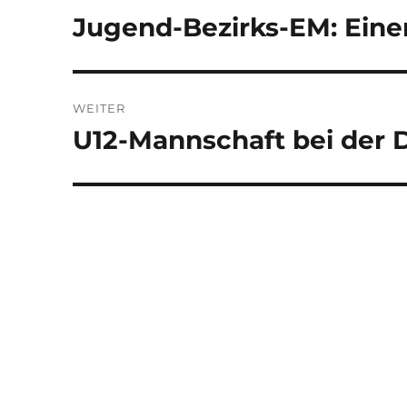
Jugend-Bezirks-EM: Eine
Vorheriger
Beitrag:
WEITER
U12-Mannschaft bei der
Nächster
Beitrag: