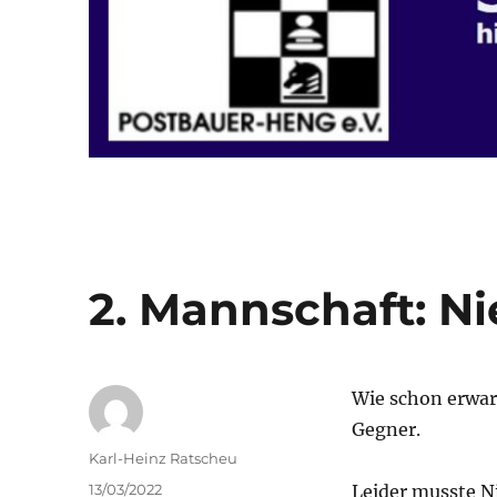
2. Mannschaft: Ni
Wie schon erwart
Gegner.
Autor
Karl-Heinz Ratscheu
Veröffentlicht
13/03/2022
Leider musste N