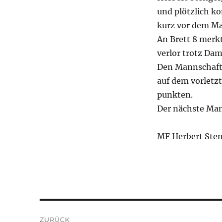
und plötzlich k
kurz vor dem Mat
An Brett 8 merk
verlor trotz Dam
Den Mannschafts
auf dem vorletz
punkten.
Der nächste Man
MF Herbert Ste
Beitragsnavigation
ZURÜCK