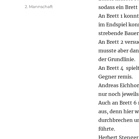
am
Kategorien
2. Mannschaft
sodass ein Brett 3
An Brett 1 konnt
im Endspiel kon
strebende Bauer
An Brett 2 versu
musste aber dan
der Grundlinie.
An Brett 4 spie
Gegner remis.
Andreas Eichhorn
nur noch jeweils
Auch an Brett 6
aus, denn hier w
durchbrechen un
führte.
Herbert Stenger/