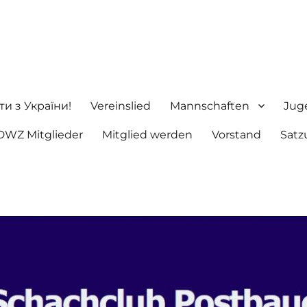
ng e.V.
ти з України!
Vereinslied
Mannschaften
Jug
DWZ Mitglieder
Mitglied werden
Vorstand
Satz