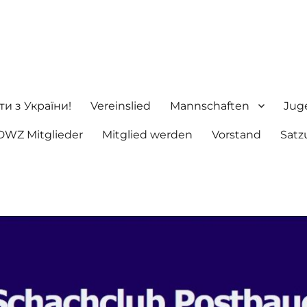
ng e.V.
ти з України!
Vereinslied
Mannschaften
Jug
DWZ Mitglieder
Mitglied werden
Vorstand
Satz