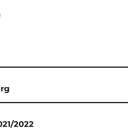
n
urg
021/2022