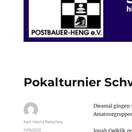
Pokalturnier Sch
Diesmal gingen 5
Amateurgruppen
Autor
Karl-Heinz Ratscheu
Veröffentlicht
11/10/2021
Jonah Cwiklik ze