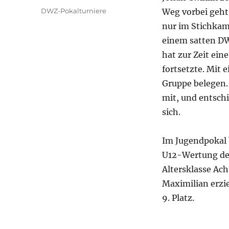
am
Kategorien
DWZ-Pokalturniere
Weg vorbei geht.
nur im Stichkam
einem satten DW
hat zur Zeit ein
fortsetzte. Mit 
Gruppe belegen. 
mit, und entschi
sich.
Im Jugendpokal 
U12-Wertung den
Altersklasse Ac
Maximilian erzi
9. Platz.