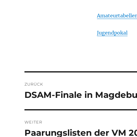
Amateurtabelle
Jugendpokal
Beitragsnavigation
ZURÜCK
DSAM-Finale in Magdeb
Vorheriger
Beitrag:
WEITER
Paarungslisten der VM 2
Nächster