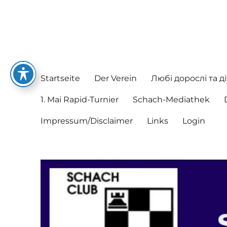
Schachclub Postbauer-He
Hier spielen nette Leute Schach
Startseite
Der Verein
Любі дорослі та ді
1. Mai Rapid-Turnier
Schach-Mediathek
Impressum/Disclaimer
Links
Login