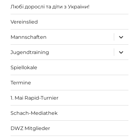
Любі дорослі та діти з України!
Vereinslied
Unterme
Mannschaften
öffnen
Unterme
Jugendtraining
öffnen
Spiellokale
Termine
1. Mai Rapid-Turnier
Schach-Mediathek
DWZ Mitglieder