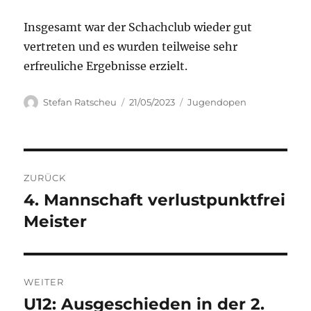
Insgesamt war der Schachclub wieder gut
vertreten und es wurden teilweise sehr
erfreuliche Ergebnisse erzielt.
Autor
Veröffentlicht
Kategorien
Stefan Ratscheu
21/05/2023
Jugendopen
am
Beitragsnavigation
ZURÜCK
4. Mannschaft verlustpunktfrei
Vorheriger
Beitrag:
Meister
WEITER
U12: Ausgeschieden in der 2.
Nächster