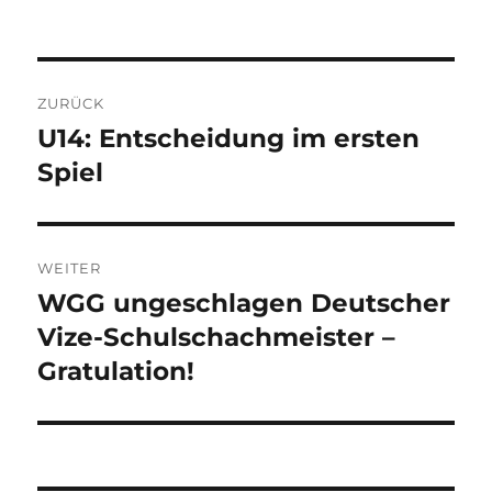
Beitragsnavigation
ZURÜCK
U14: Entscheidung im ersten
Vorheriger
Beitrag:
Spiel
WEITER
WGG ungeschlagen Deutscher
Nächster
Beitrag:
Vize-Schulschachmeister –
Gratulation!