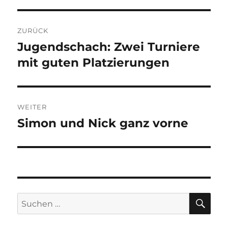
Beitragsnavigation
ZURÜCK
Jugendschach: Zwei Turniere
Vorheriger
Beitrag:
mit guten Platzierungen
WEITER
Simon und Nick ganz vorne
Nächster
Beitrag:
SU
Suchen
nach: