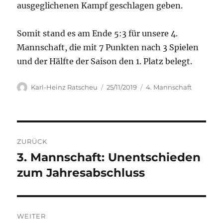
ausgeglichenen Kampf geschlagen geben.
Somit stand es am Ende 5:3 für unsere 4.
Mannschaft, die mit 7 Punkten nach 3 Spielen
und der Hälfte der Saison den 1. Platz belegt.
Autor
Veröffentlicht
Kategorien
Karl-Heinz Ratscheu
25/11/2019
4. Mannschaft
am
Beitragsnavigation
ZURÜCK
3. Mannschaft: Unentschieden
Vorheriger
Beitrag:
zum Jahresabschluss
WEITER