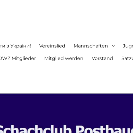
ng e.V.
ти з України!
Vereinslied
Mannschaften
Jug
DWZ Mitglieder
Mitglied werden
Vorstand
Satz