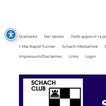
Schachclub Postbauer-He
Hier spielen nette Leute Schach
Startseite
Der Verein
Любі дорослі та ді
1. Mai Rapid-Turnier
Schach-Mediathek
Impressum/Disclaimer
Links
Login