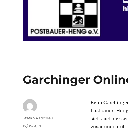
Garchinger Onlin
Beim Garchinger
Postbauer-Heng 
Autor
Stefan Ratscheu
sich auch der se
Veröffentlicht
17/05/2021
zusammen mit Jo