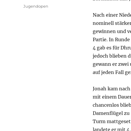
am
Kategorien
Jugendopen
Nach einer Niede
nominell stärker
gewinnen und ve
Partie. In Runde
4 gab es für Dhr
jedoch blieben d
gewann er zwei 
auf jeden Fall ge
Jonah kam nach 
mit einem Dauers
chancenlos blieb
Damenflügel zu s
Turm mattgesetz
landete er mit 