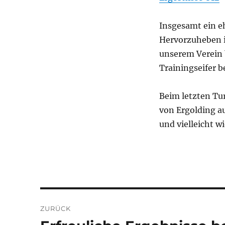
Insgesamt ein e
Hervorzuheben i
unserem Verein b
Trainingseifer b
Beim letzten Tur
von Ergolding a
und vielleicht w
Beitragsnavigation
ZURÜCK
Vorheriger