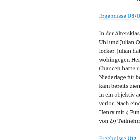
Ergebnisse U8/
In der Alterskla
Uhl und Julian C
locker. Julian h
wohingegen Henr
Chancen hatte u
Niederlage für b
kam bereits ziem
in ein objektiv 
verlor. Nach ein
Henry mit 4 Punk
von 49 Teilnehm
Ergebnisse U12