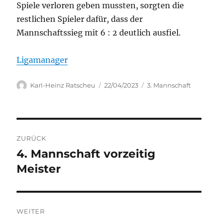
Spiele verloren geben mussten, sorgten die
restlichen Spieler dafür, dass der
Mannschaftssieg mit 6 : 2 deutlich ausfiel.
Ligamanager
Autor
Veröffentlicht
Kategorien
Karl-Heinz Ratscheu
22/04/2023
3. Mannschaft
am
Beitragsnavigation
ZURÜCK
4. Mannschaft vorzeitig
Vorheriger
Beitrag:
Meister
WEITER