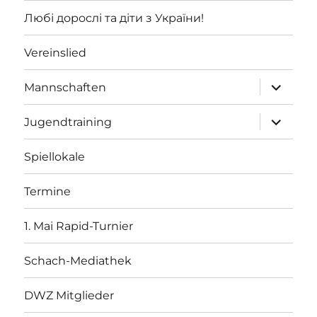
Любі дорослі та діти з України!
Vereinslied
Unterme
Mannschaften
öffnen
Unterme
Jugendtraining
öffnen
Spiellokale
Termine
1. Mai Rapid-Turnier
Schach-Mediathek
DWZ Mitglieder