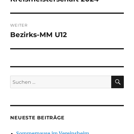
Beitrag:
WEITER
Bezirks-MM U12
Nächster
Beitrag:
SU
Suchen
nach:
NEUESTE BEITRÄGE
Sommerpause im Vereinsheim