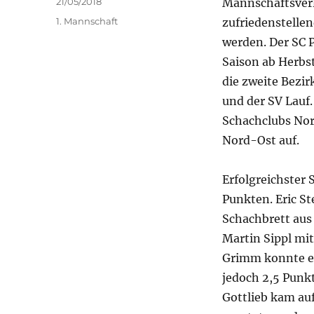
Veröffentlicht
21/05/2018
Mannschaftsverl
am
Kategorien
1. Mannschaft
zufriedenstellen
werden. Der SC
Saison ab Herbst
die zweite Bezi
und der SV Lauf.
Schachclubs Nori
Nord-Ost auf.
Erfolgreichster 
Punkten. Eric S
Schachbrett aus
Martin Sippl mit
Grimm konnte ers
jedoch 2,5 Punkt
Gottlieb kam au