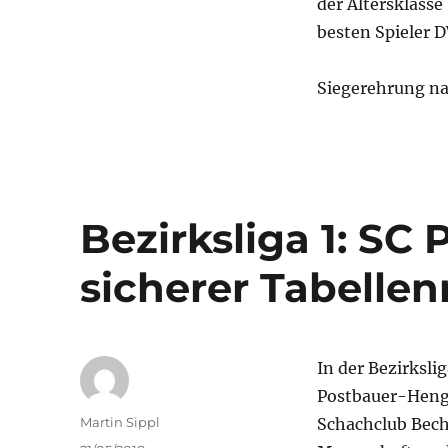
der Altersklasse 
besten Spieler 
Siegerehrung na
Bezirksliga 1: SC
sicherer Tabellen
In der Bezirksli
Postbauer-Heng 
Autor
Martin Sippl
Schachclub Bec