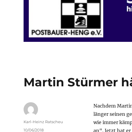
Martin Stürmer h
Nachdem Martin 
länger seinen ge
Autor
Karl-Heinz Ratscheu
wie immer kämpf
Veröffentlicht
10/06/2018
an“. Jetzt hat e