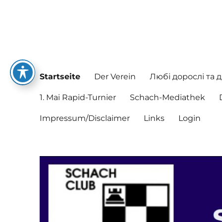
Schachclub Postbauer-He
Hier spielen nette Leute Schach
Startseite
Der Verein
Любі дорослі та д
1. Mai Rapid-Turnier
Schach-Mediathek
Impressum/Disclaimer
Links
Login