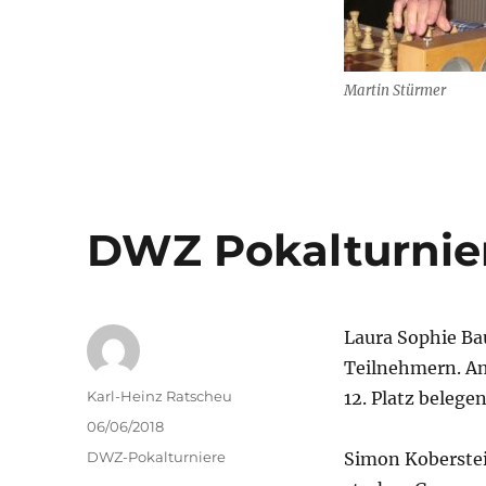
Martin Stürmer
DWZ Pokalturnier
Laura Sophie Ba
Teilnehmern. Am
Autor
Karl-Heinz Ratscheu
12. Platz belege
Veröffentlicht
06/06/2018
am
Kategorien
DWZ-Pokalturniere
Simon Koberstei