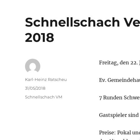
Schnellschach Ve
2018
Freitag, den 22.
Autor
Karl-Heinz Ratscheu
Ev. Gemeindehau
Veröffentlicht
31/05/2018
am
Kategorien
Schnellschach VM
7 Runden Schwei
Gastspieler sin
Preise: Pokal un