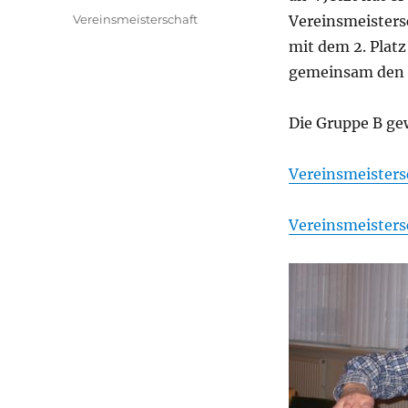
am
Kategorien
Vereinsmeisterschaft
Vereinsmeistersc
mit dem 2. Platz
gemeinsam den 3
Die Gruppe B ge
Vereinsmeisters
Vereinsmeisters